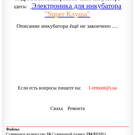
Электроника для инкубатора
здесь:
"Super Клуша"
Описание инкубатора ёщё не закончено ....
Если есть вопросы пишите на:
1-remont@i.ua
Сваха Ремонта
Файлы:
Суммарное количество:
16
,Суммарный размер:
194.92
(Mb).